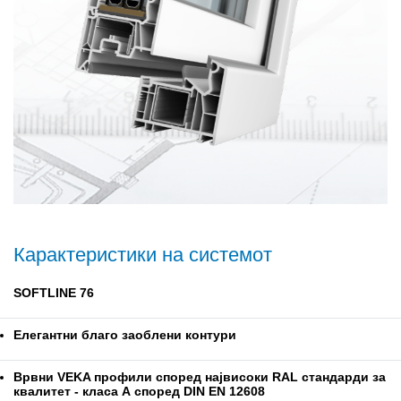
Затворете го спектарот
Карактеристики на системот
SOFTLINE 76
Елегантни благо заоблени контури
Врвни VEKA профили според највисоки RAL стандарди за
квалитет - класа А според DIN EN 12608