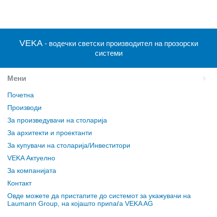
VEKA
- водечки светски производител на прозорски
системи
Мени
Почетна
Производи
За произведувачи на столарија
За архитекти и проектанти
За купувачи на столарија/Инвеститори
VEKA Актуелно
За компанијата
Контакт
Овде можете да пристапите до системот за укажувачи на
Laumann Group, на којашто припаѓа VEKA AG