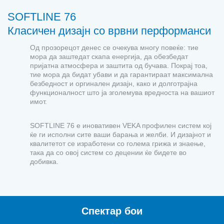
SOFTLINE 76
Класичен дизајн со врвни перформанси
Од прозорецот денес се очекува многу повеќе: тие
мора да заштедат скапа енергија, да обезбедат
пријатна атмосфера и заштита од бучава. Покрај тоа,
тие мора да бидат убави и да гарантираат максимална
безбедност и оргинален дизајн, како и долготрајна
функционалност што ја зголемува вредноста на вашиот
имот.
SOFTLINE 76 е иновативен VEKA профилен систем кој
ќе ги исполни сите ваши барања и желби. И дизајнот и
квалитетот се изработени со голема грижа и знаење,
така да со овој систем со децении ќе бидете во
добивка.
Спектар бои