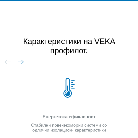
Карактеристики на VEKA
профилот.
Енергетска ефикасност
Стабилни повекекоморни системи со
одлични изолациски карактеристики