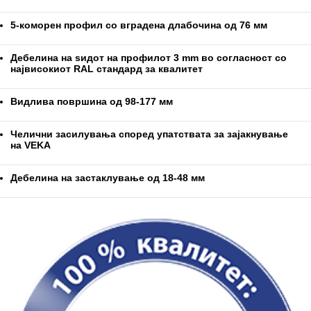
5-коморен профил со вградена длабочина од 76 мм
Дебелина на ѕидот на профилот 3 mm во согласност со
највисокиот RAL стандард за квалитет
Видлива површина од 98-177 мм
Челични засилувања според упатствата за зајакнување
на VEKA
Дебелина на застаклување од 18-48 мм