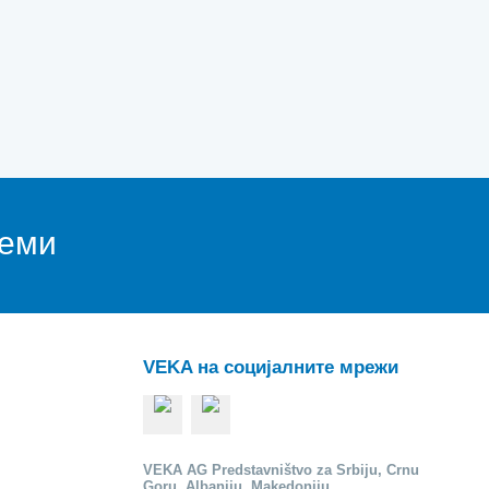
теми
VEKA на социјалните мрежи
VEKA AG Predstavništvo za Srbiju, Crnu
Goru, Albaniju, Makedoniju