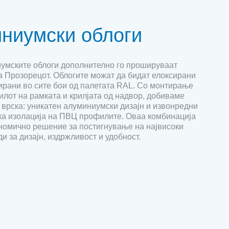
ниумски облоги
умските облоги дополнително го прошируваат
на Прозорецот. Облогите можат да бидат елоксирани
ирани во сите бои од палетата RAL. Со монтирање
илот на рамката и крилјата од надвор, добиваме
 врска: уникатен алуминиумски дизајн и извонредни
ка изолација на ПВЦ профилите. Оваа комбинација
ономично решение за постигнување на највисоки
и за дизајн, издржливост и удобност.