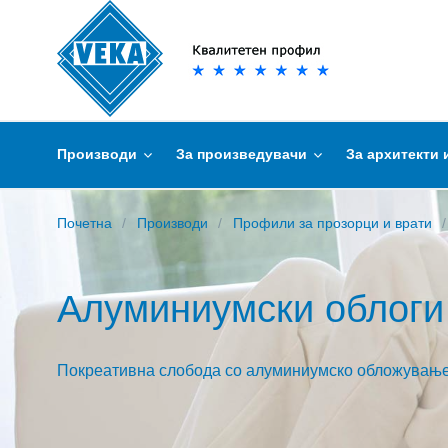
Производи
За произведувачи
За архитекти 
Почетна
Производи
Профили за прозорци и врати
Алуминиумски облоги
Покреативна слобода со алуминиумско обложувањ