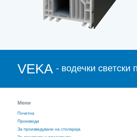
VEKA
- водечки светски
Мени
Почетна
Производи
За произведувачи на столарија