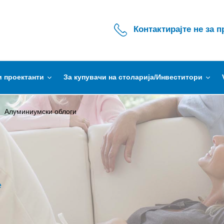
Контактирајте не за 
и проектанти
За купувачи на столарија/Инвеститори
Алуминиумски облоги
е