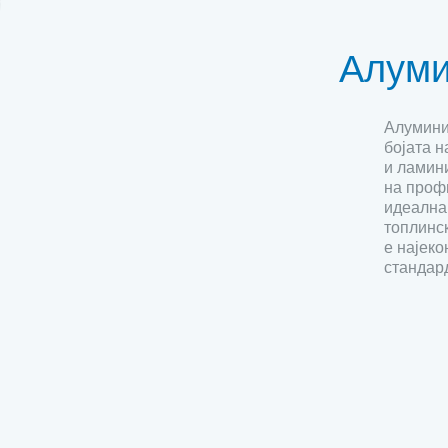
Алуми
Алумини
бојата 
и ламин
на проф
идеална
топлинс
е најек
стандард